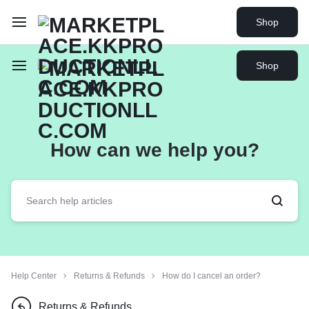
Shop
Shop
How can we help you?
Help Center
Returns & Refunds
How do I cancel an order?
Returns & Refunds